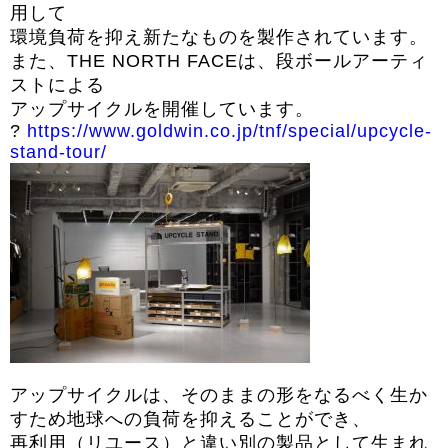
用して
環境負荷を抑え新たなものを製作されています。
また、THE NORTH FACEは、段ボールアーティ
ストによる
アップサイクルを開催しています。
?
https://www.goldwin.co.jp/
tnf/special/upcycle-
stand-
tour/
アップサイクルは、
そのままの形をなるべく生か
すため地球への負荷を抑えることがで
き、
再利用（リユース）
と違い別の製品として生まれ