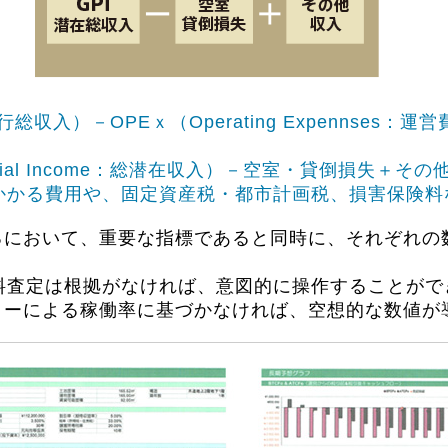
me：実行総収入）－OPEｘ（Operating Expennses：運
ential Income：総潜在収入）－空室・貸倒損失＋その
かかる費用や、固定資産税・都市計画税、損害保険
るにおいて、重要な指標であると同時に、それぞれの
賃料査定は根拠がなければ、意図的に操作することがで
ターによる稼働率に基づかなければ、空想的な数値が